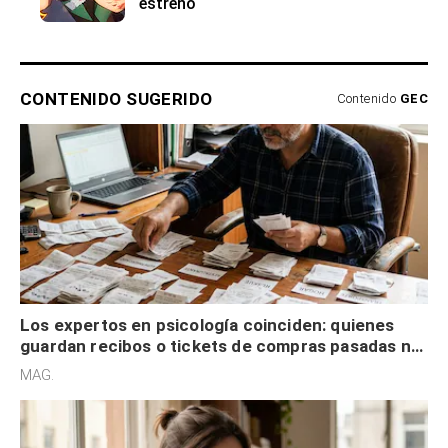
estreno
CONTENIDO SUGERIDO
Contenido
GEC
Los expertos en psicología coinciden: quienes
guardan recibos o tickets de compras pasadas no
son acumuladores, sino que tienen necesidad de
MAG.
control