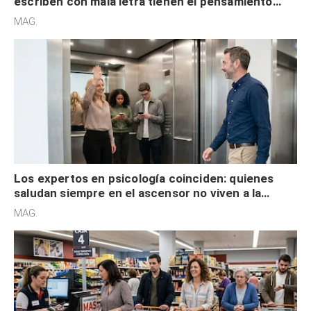
escriben con mala letra tienen el pensamiento
acelerado y no lo hacen por desinterés
MAG.
Los expertos en psicología coinciden: quienes
saludan siempre en el ascensor no viven a la
defensiva y tienen apertura social
MAG.