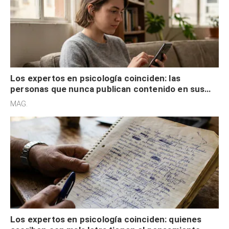
Los expertos en psicología coinciden: las
personas que nunca publican contenido en sus
redes sociales no pretenden buscar validación
MAG.
externa
Los expertos en psicología coinciden: quienes