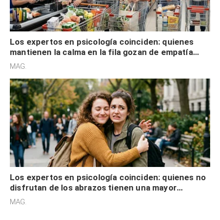
Los expertos en psicología coinciden: quienes
mantienen la calma en la fila gozan de empatía
cognitiva, gratitud y no solo tienen autocontrol
MAG.
Los expertos en psicología coinciden: quienes no
disfrutan de los abrazos tienen una mayor
sensibilidad a los estímulos físicos y no es por
MAG.
desinterés