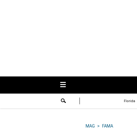
USA
Respuestas
Fama
Historias
Data
Videos
Recetas
Florida
Virales
Lo último
MAG
>
FAMA
Volver a El Comercio