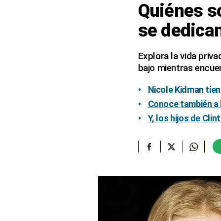
Quiénes so
elcomercio.pe
se dedica
Términos
Y
Condiciones
Explora la vida priva
De
bajo mientras encue
Uso
Oficinas
Nicole Kidman tien
Concesionarias
Conoce también a l
Principios
Y, los hijos de Cli
Rectores
Buenas
Prácticas
Políticas
De
Privacidad
Política
Integrada
De
Gestión