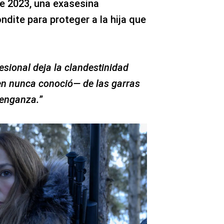
de 2023, una exasesina
ndite para proteger a la hija que
sional deja la clandestinidad
ien nunca conoció— de las garras
venganza.
”