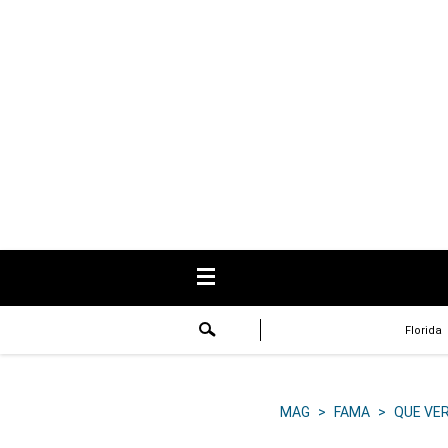
USA
Respuestas
Fama
Historias
Data
Videos
Recetas
Florida
Virales
Lo último
MAG
>
FAMA
>
QUE VE
Volver a El Comercio