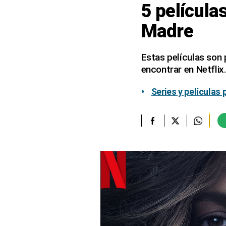
5 película
elcomercio.pe
Madre
Términos
Y
Condiciones
Estas películas son
De
encontrar en Netflix
Uso
Oficinas
Series y películas
Concesionarias
Principios
Rectores
Buenas
Prácticas
Políticas
De
Privacidad
Política
Integrada
De
Gestión