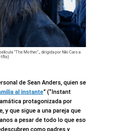
elícula "The Mother",, dirigida por Niki Caro a
tflix)
ersonal de Sean Anders, quien se
milia al instante
” (“Instant
ramática protagonizada por
, y que sigue a una pareja que
anos a pesar de todo lo que eso
 redescubren como padres y