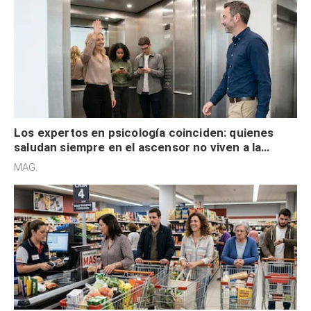
Los expertos en psicología coinciden: quienes
saludan siempre en el ascensor no viven a la
defensiva y tienen apertura social
MAG.