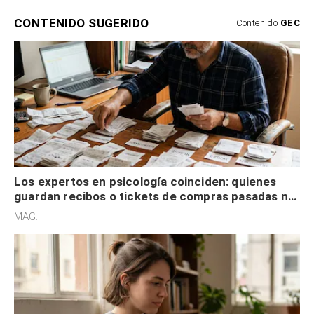
CONTENIDO SUGERIDO
Contenido
GEC
Los expertos en psicología coinciden: quienes
guardan recibos o tickets de compras pasadas no
son acumuladores, sino que tienen necesidad de
MAG.
control