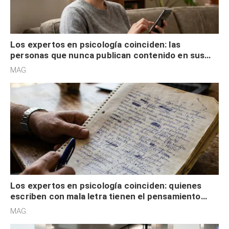
Los expertos en psicología coinciden: las
personas que nunca publican contenido en sus
redes sociales no pretenden buscar validación
MAG.
externa
Los expertos en psicología coinciden: quienes
escriben con mala letra tienen el pensamiento
acelerado y no lo hacen por desinterés
MAG.