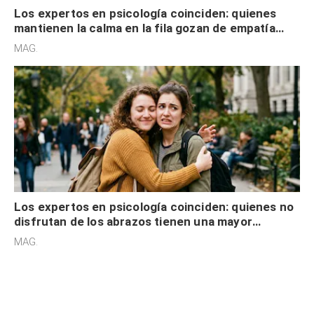
Los expertos en psicología coinciden: quienes
mantienen la calma en la fila gozan de empatía
cognitiva, gratitud y no solo tienen autocontrol
MAG.
Los expertos en psicología coinciden: quienes no
disfrutan de los abrazos tienen una mayor
sensibilidad a los estímulos físicos y no es por
MAG.
desinterés