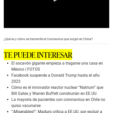
0
s
e
¿Qué es y cómo se transmite el Coronavirus que surgió en China?
c
o
n
TE PUEDE INTERESAR
d
s
o
El socavón gigante empieza a tragarse una casa en
f
México | FOTOS
0
s
Facebook suspende a Donald Trump hasta el año
e
2023
c
o
Cómo es el innovador reactor nuclear “Natrium” que
n
Bill Gates y Warren Buffett construirán en EE.UU.
d
s
La mayoría de pacientes con coronavirus en Chile no
quiso vacunarse
“¡Miserables!”: Maduro critica a EE.UU. por excluir a