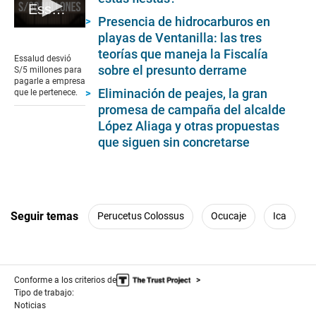
Essalud desvió S/5 millones para pagarle a empresa que le pertenece #VideosEC #UI
Presencia de hidrocarburos en
0
playas de Ventanilla: las tres
seconds
teorías que maneja la Fiscalía
of
Essalud desvió
6
sobre el presunto derrame
S/5 millones para
minutes,
pagarle a empresa
48
Eliminación de peajes, la gran
que le pertenece.
seconds
promesa de campaña del alcalde
López Aliaga y otras propuestas
que siguen sin concretarse
Seguir temas
Perucetus Colossus
Ocucaje
Ica
Conforme a los criterios de
Tipo de trabajo:
Noticias