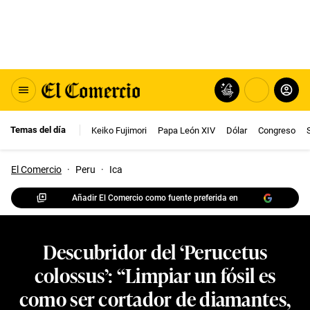
Temas del día
Keiko Fujimori
Papa León XIV
Dólar
Congreso
El Comercio
·
Peru
·
Ica
Añadir El Comercio como fuente preferida en
Descubridor del ‘Perucetus
colossus’: “Limpiar un fósil es
como ser cortador de diamantes,