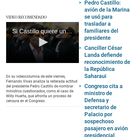
Pedro Castillo:
avión de la Marina
se usó para
VIDEO RECOMENDADO
trasladar a
familiares del
Si Castillo quiere un consenso por el Perú, que nombre buenos funcionarios, no más 'Willy Huertas'.
presidente
Canciller César
Landa defiende
reconocimiento de
0
la República
seconds
of
Saharaui
En su videocolumna de este viernes,
5
Fernando Vivas analiza la reiterada actitud
minutes,
Congreso cita a
del presidente Pedro Castillo de nombrar
49
ministros cuestionados, como el caso de
ministro de
seconds
Willy Huerta, que afronta un proceso de
Defensa y
censura en el Congreso.
secretario de
Palacio por
sospechoso
pasajero en avión
presidencial