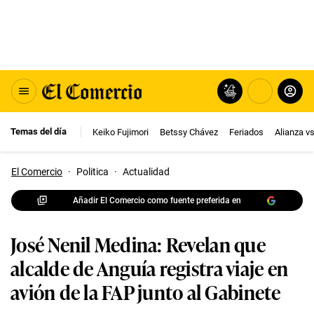
Temas del día
Keiko Fujimori
Betssy Chávez
Feriados
Alianza v
El Comercio
·
Politica
·
Actualidad
Añadir El Comercio como fuente preferida en
José Nenil Medina: Revelan que
alcalde de Anguía registra viaje en
avión de la FAP junto al Gabinete