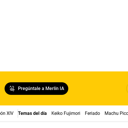
Pregúntale a Merlín IA
ón XIV
Temas del día
Keiko Fujimori
Feriado
Machu Pic