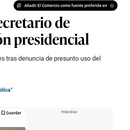
Añadir El Comercio como fuente preferida en
ecretario de
ón presidencial
s tras denuncia de presunto uso del
blica”
Guardar