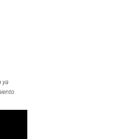
 ya
miento