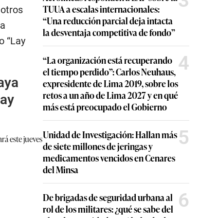
3
TUUA a escalas internacionales:
 otros
“Una reducción parcial deja intacta
ra
la desventaja competitiva de fondo”
o “Lay
4
“La organización está recuperando
el tiempo perdido”: Carlos Neuhaus,
aya
expresidente de Lima 2019, sobre los
retos a un año de Lima 2027 y en qué
ray
más está preocupado el Gobierno
5
Unidad de Investigación: Hallan más
rá este jueves
de siete millones de jeringas y
medicamentos vencidos en Cenares
del Minsa
6
De brigadas de seguridad urbana al
rol de los militares: ¿qué se sabe del