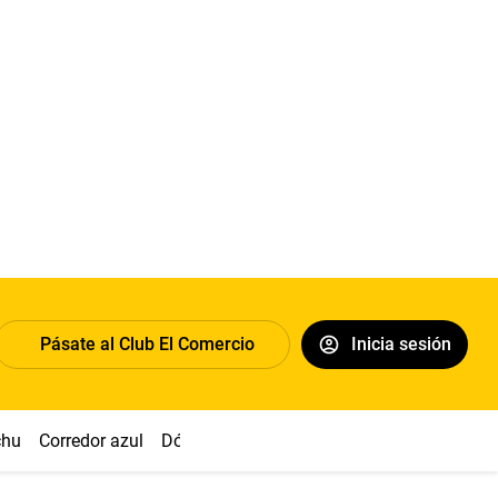
Pásate al Club El Comercio
Inicia sesión
chu
Corredor azul
Dólar
Congreso
Nasca
Acuña
Toled