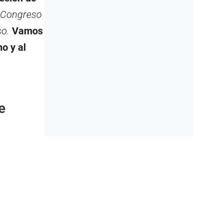
l Congreso
so.
Vamos
no y al
e