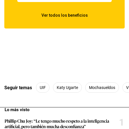
Seguir temas
UIF
Katy Ugarte
Mochasueldos
V
Lo más visto
1
Phillip Chu Joy: “Le tengo mucho respeto a la inteligencia
artificial, pero también mucha desconfianza”