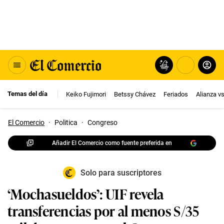
Temas del día
Keiko Fujimori
Betssy Chávez
Feriados
Alianza v
El Comercio
·
Politica
·
Congreso
Añadir El Comercio como fuente preferida en
Solo para suscriptores
‘Mochasueldos’: UIF revela
transferencias por al menos S/35