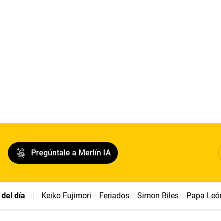
Pregúntale a Merlín IA
del día
Keiko Fujimori
Feriados
Simon Biles
Papa Leó