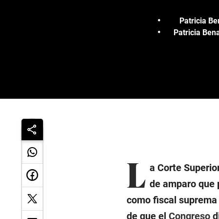
Patricia Be
Patricia Ben
L
a Corte Superio
de amparo que 
como fiscal suprema 
de que el
Congreso
d