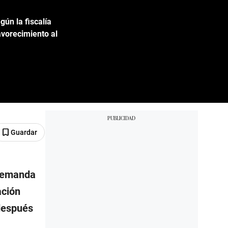
gún la fiscalía
avorecimiento al
Guardar
 demanda
ación
 después