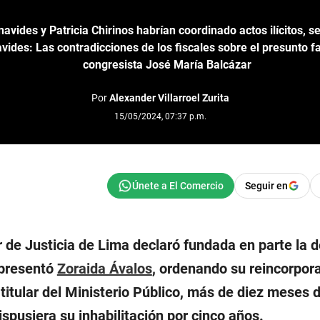
navides y Patricia Chirinos habrían coordinado actos ilícitos, se
avides: Las contradicciones de los fiscales sobre el presunto f
congresista José María Balcázar
Por
Alexander Villarroel Zurita
15/05/2024, 07:37 p.m.
Seguir en
r de Justicia de Lima declaró fundada en parte la
presentó
Zoraida Ávalos
, ordenando su reincorpor
titular del Ministerio Público, más de diez meses
ispusiera su inhabilitación por cinco años.