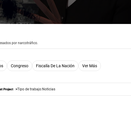
esados por narcotráfico.
os
Congreso
Fiscalía De La Nación
Ver Más
Tipo de trabajo:
Noticias