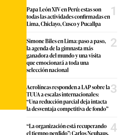
1
Papa León XIV en Perú: estas son
todas las actividades confirmadas en
Lima, Chiclayo, Cusco y Pucallpa
2
Simone Biles en Lima: paso a paso,
la agenda de la gimnasta más
ganadora del mundo y una visita
que emocionará a toda una
selección nacional
3
Aerolíneas responden a LAP sobre la
TUUA a escalas internacionales:
“Una reducción parcial deja intacta
la desventaja competitiva de fondo”
4
“La organización está recuperando
el tiempo perdido”: Carlos Neuhaus,