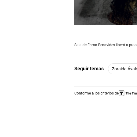
0
seconds
of
8
Sala de Enma Benavides liberó a proc
minutes,
30
seconds
Volume
90%
Seguir temas
Zoraida Ával
Conforme a los criterios de