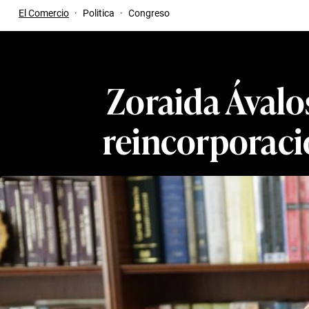
El Comercio
·
Politica
·
Congreso
Zoraida Ávalos
reincorporació