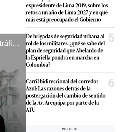
expresidente de Lima 2019, sobre los
retos a un año de Lima 2027 y en qué
más está preocupado el Gobierno
5
De brigadas de seguridad urbana al
Sala de Enma Benavides liberó a procesados por narcotráfico #VideosEC #UI
rol de los militares: ¿qué se sabe del
plan de seguridad que Abelardo de
la Espriella pondrá en marcha en
Colombia?
6
Carril bidireccional del corredor
Azul: Las razones detrás de la
postergación del cambio de sentido
de la Av. Arequipa por parte de la
ATU