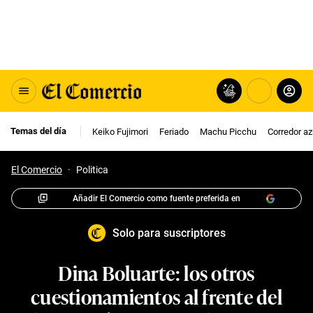
Temas del día
Keiko Fujimori
Feriado
Machu Picchu
Corredor az
El Comercio
·
Politica
Añadir El Comercio como fuente preferida en
Solo para suscriptores
Dina Boluarte: los otros
cuestionamientos al frente del