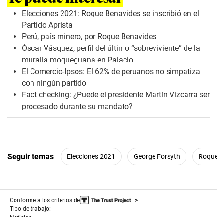
s
o
Elecciones 2021: Roque Benavides se inscribió en el
f
Partido Aprista
4
m
Perú, país minero, por Roque Benavides
i
Óscar Vásquez, perfil del último “sobreviviente” de la
n
u
muralla moqueguana en Palacio
t
El Comercio-Ipsos: El 62% de peruanos no simpatiza
e
s
con ningún partido
,
Fact checking: ¿Puede el presidente Martín Vizcarra ser
5
7
procesado durante su mandato?
s
e
c
o
n
d
Seguir temas
Elecciones 2021
George Forsyth
Roque
s
Conforme a los criterios de
Tipo de trabajo: