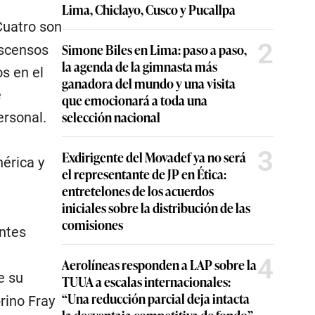
Lima, Chiclayo, Cusco y Pucallpa
Cuatro son
2
Simone Biles en Lima: paso a paso,
ascensos
la agenda de la gimnasta más
s en el
ganadora del mundo y una visita
e
que emocionará a toda una
selección nacional
ersonal.
3
Exdirigente del Movadef ya no será
érica y
el representante de JP en Ética:
entretelones de los acuerdos
iniciales sobre la distribución de las
comisiones
antes
4
Aerolíneas responden a LAP sobre la
e su
TUUA a escalas internacionales:
“Una reducción parcial deja intacta
rino Fray
la desventaja competitiva de fondo”