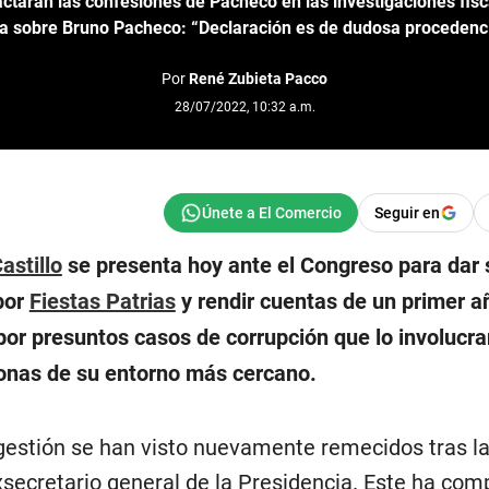
tarán las confesiones de Pacheco en las investigaciones fisca
za sobre Bruno Pacheco: “Declaración es de dudosa procede
Por
René Zubieta Pacco
28/07/2022, 10:32 a.m.
Seguir en
astillo
se presenta hoy ante el Congreso para dar 
por
Fiestas Patrias
y rendir cuentas de un primer a
or presuntos casos de corrupción que lo involucran
sonas de su entorno más cercano.
gestión se han visto nuevamente remecidos tras l
xsecretario general de la Presidencia. Este ha co