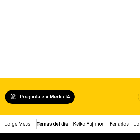
Pregúntale a Merlín IA
Jorge Messi
Temas del día
Keiko Fujimori
Feriados
Jo