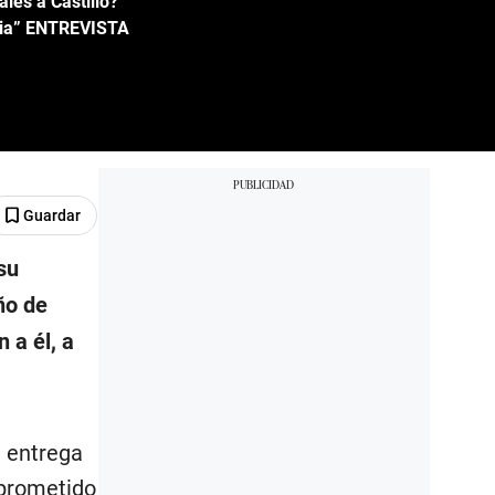
les a Castillo?
ncia” ENTREVISTA
Guardar
su
ño de
 a él, a
a entrega
mprometido