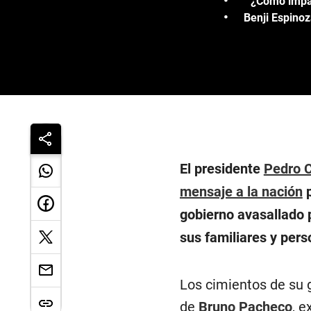
¿Cómo impac
Benji Espino
El presidente
Pedro C
mensaje a la nación
gobierno avasallado p
sus familiares y per
Los cimientos de su 
de
Bruno Pacheco
, e