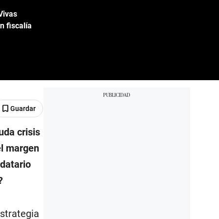
Vivas
n fiscalía
Guardar
da crisis
l margen
datario
?
estrategia