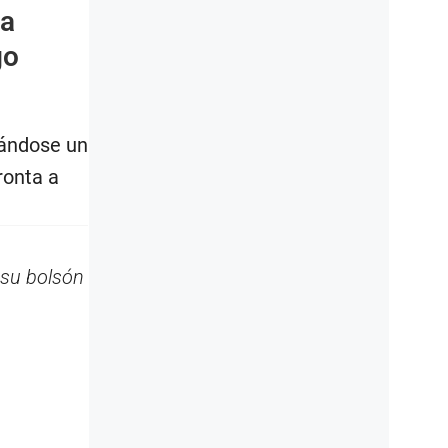
na
go
cándose un
ronta a
 su bolsón