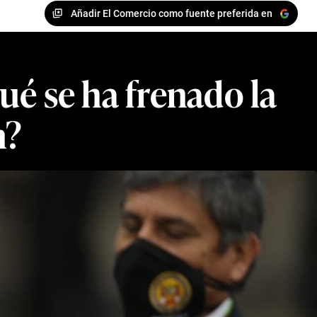
Añadir El Comercio como fuente preferida en
ué se ha frenado la
n?