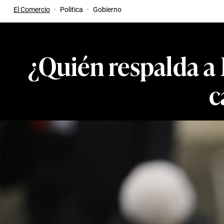
El Comercio
·
Politica
·
Gobierno
¿Quién respalda a 
c