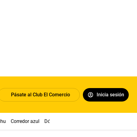
Pásate al Club El Comercio
Inicia sesión
chu
Corredor azul
Dólar
Congreso
Nasca
Acuña
Toled