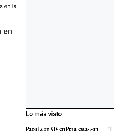
s en la
a en
Lo más visto
1
Papa León XIV en Perú: estas son