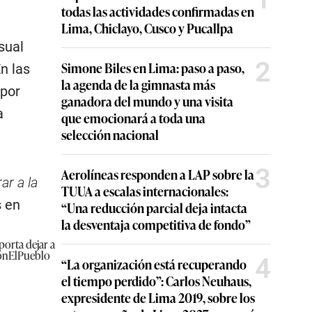
todas las actividades confirmadas en
Lima, Chiclayo, Cusco y Pucallpa
sual
2
Simone Biles en Lima: paso a paso,
n las
la agenda de la gimnasta más
 por
ganadora del mundo y una visita
a
que emocionará a toda una
selección nacional
3
Aerolíneas responden a LAP sobre la
ar a la
TUUA a escalas internacionales:
s en
“Una reducción parcial deja intacta
la desventaja competitiva de fondo”
porta dejar a
onElPueblo
4
“La organización está recuperando
el tiempo perdido”: Carlos Neuhaus,
expresidente de Lima 2019, sobre los