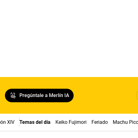
Pregúntale a Merlín IA
ón XIV
Temas del día
Keiko Fujimori
Feriado
Machu Pic