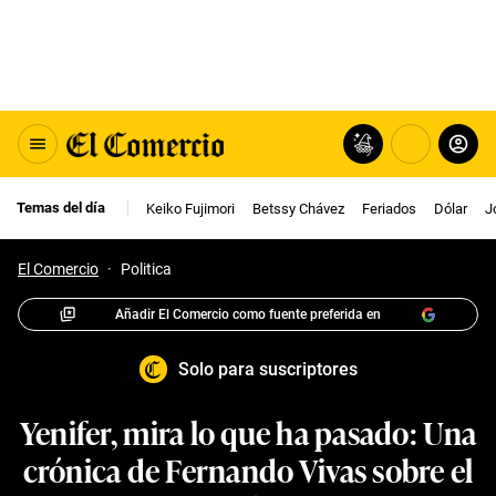
Temas del día
Keiko Fujimori
Betssy Chávez
Feriados
Dólar
J
El Comercio
·
Politica
Añadir El Comercio como fuente preferida en
Solo para suscriptores
Yenifer, mira lo que ha pasado: Una
crónica de Fernando Vivas sobre el