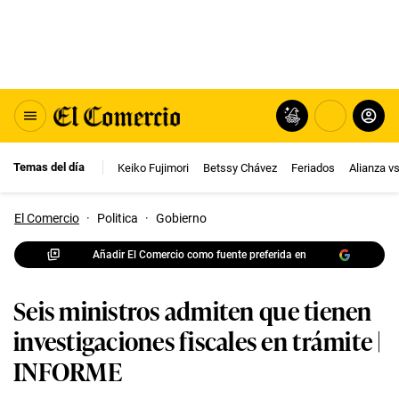
Temas del día
Keiko Fujimori
Betssy Chávez
Feriados
Alianza v
El Comercio
·
Politica
·
Gobierno
Añadir El Comercio como fuente preferida en
Seis ministros admiten que tienen
investigaciones fiscales en trámite |
INFORME