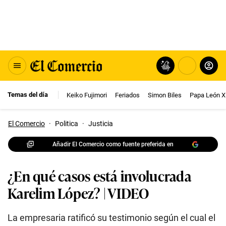
Temas del día
Keiko Fujimori
Feriados
Simon Biles
Papa León X
El Comercio
·
Politica
·
Justicia
Añadir El Comercio como fuente preferida en
¿En qué casos está involucrada
Karelim López? | VIDEO
La empresaria ratificó su testimonio según el cual el