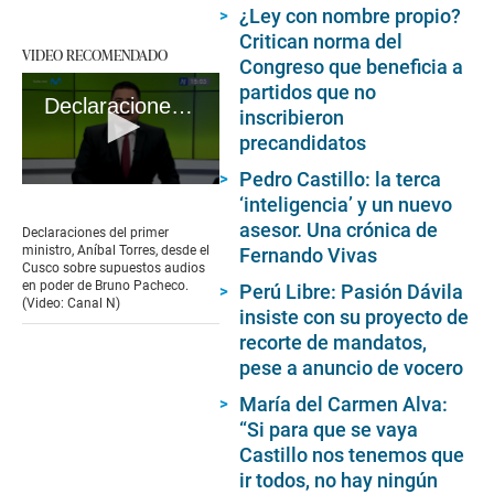
¿Ley con nombre propio?
Critican norma del
VIDEO RECOMENDADO
Congreso que beneficia a
partidos que no
Declaraciones de Aníbal Torres desde el Cusco
inscribieron
precandidatos
Pedro Castillo: la terca
0
‘inteligencia’ y un nuevo
seconds
of
asesor. Una crónica de
Declaraciones del primer
3
ministro, Aníbal Torres, desde el
Fernando Vivas
minutes,
Cusco sobre supuestos audios
46
en poder de Bruno Pacheco.
Perú Libre: Pasión Dávila
seconds
(Video: Canal N)
insiste con su proyecto de
recorte de mandatos,
pese a anuncio de vocero
María del Carmen Alva:
“Si para que se vaya
Castillo nos tenemos que
ir todos, no hay ningún