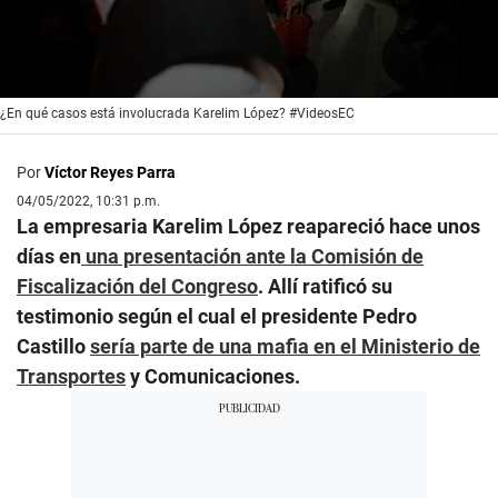
0
¿En qué casos está involucrada Karelim López? #VideosEC
seconds
of
3
Por
Víctor Reyes Parra
minutes,
14
04/05/2022, 10:31 p.m.
seconds
La empresaria Karelim López reapareció hace unos
días en
una presentación ante la Comisión de
Fiscalización del Congreso
. Allí ratificó su
testimonio según el cual el presidente Pedro
Castillo
sería parte de una mafia en el Ministerio de
Transportes
y Comunicaciones.