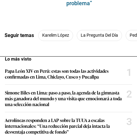
problema”
Seguir temas
Karelim López
La Pregunta Del Día
Ped
Lo más visto
1
Papa León XIV en Perú: estas son todas las actividades
confirmadas en Lima, Chiclayo, Cusco y Pucallpa
2
Simone Biles en Lima: paso a paso, la agenda de la gimnasta
más ganadora del mundo y una visita que emocionará a toda
una selección nacional
3
Aerolíneas responden a LAP sobre la TUUA a escalas
internacionales: “Una reducción parcial deja intacta la
desventaja competitiva de fondo”