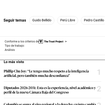
Seguir temas
Guido Bellido
Perú Libre
Pedro Castillo
Conforme a los criterios de
Tipo de trabajo:
Análisis
Lo más visto
1
Phillip Chu Joy: “Le tengo mucho respeto a la inteligencia
artificial, pero también mucha desconfianza”
2
Diputados 2026-2031: Esta es la experiencia, nivel académico y
perfil de la nueva Cámara Baja del Congreso
Colombia se suma al giro regional a la derecha: cuánto cambia