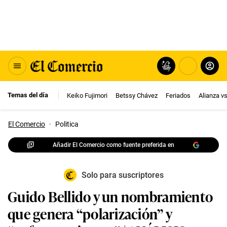
Temas del día
Keiko Fujimori
Betssy Chávez
Feriados
Alianza v
El Comercio
·
Politica
Añadir El Comercio como fuente preferida en
Solo para suscriptores
Guido Bellido y un nombramiento
que genera “polarización” y