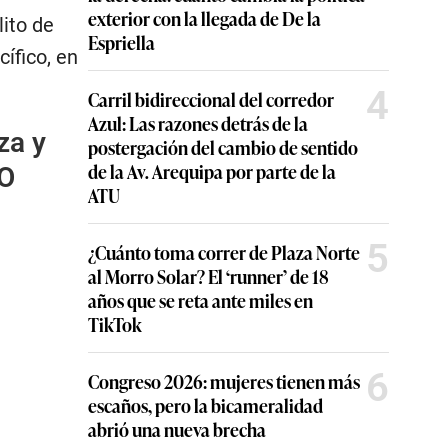
exterior con la llegada de De la
lito de
Espriella
ífico, en
4
Carril bidireccional del corredor
Azul: Las razones detrás de la
za y
postergación del cambio de sentido
de la Av. Arequipa por parte de la
EO
ATU
5
¿Cuánto toma correr de Plaza Norte
al Morro Solar? El ‘runner’ de 18
años que se reta ante miles en
TikTok
6
Congreso 2026: mujeres tienen más
escaños, pero la bicameralidad
abrió una nueva brecha