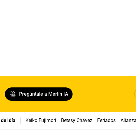
Pregúntale a Merlín IA
del día
Keiko Fujimori
Betssy Chávez
Feriados
Alianz