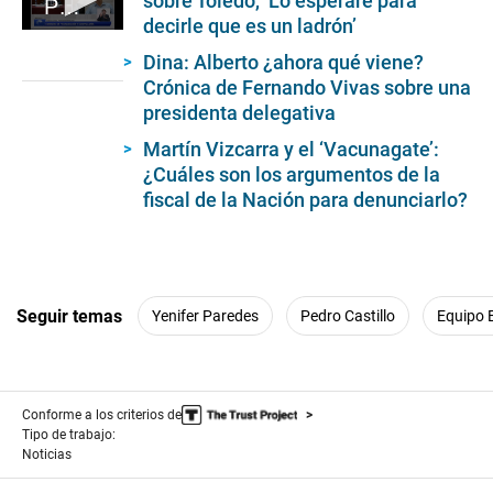
sobre Toledo, ‘Lo esperaré para
Pedro Castillo en Comisión de Fiscalización y Contraloría
decirle que es un ladrón’
0
seconds
Dina: Alberto ¿ahora qué viene?
of
Crónica de Fernando Vivas sobre una
3
minutes,
presidenta delegativa
4
seconds
Martín Vizcarra y el ‘Vacunagate’:
¿Cuáles son los argumentos de la
fiscal de la Nación para denunciarlo?
Seguir temas
Yenifer Paredes
Pedro Castillo
Equipo 
Conforme a los criterios de
Tipo de trabajo:
Noticias