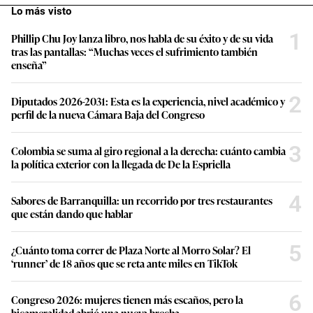
Lo más visto
1
Phillip Chu Joy lanza libro, nos habla de su éxito y de su vida
tras las pantallas: “Muchas veces el sufrimiento también
enseña”
2
Diputados 2026-2031: Esta es la experiencia, nivel académico y
perfil de la nueva Cámara Baja del Congreso
3
Colombia se suma al giro regional a la derecha: cuánto cambia
la política exterior con la llegada de De la Espriella
4
Sabores de Barranquilla: un recorrido por tres restaurantes
que están dando que hablar
5
¿Cuánto toma correr de Plaza Norte al Morro Solar? El
‘runner’ de 18 años que se reta ante miles en TikTok
6
Congreso 2026: mujeres tienen más escaños, pero la
bicameralidad abrió una nueva brecha