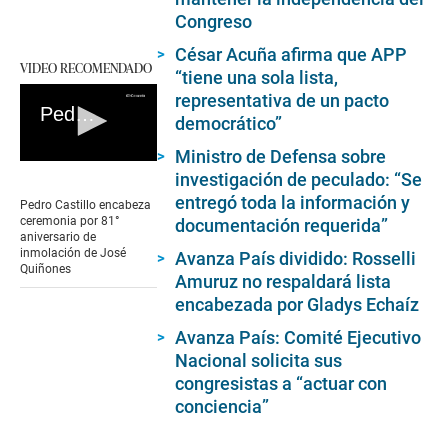
Congreso
César Acuña afirma que APP
VIDEO RECOMENDADO
“tiene una sola lista,
representativa de un pacto
Pedro Castillo encabeza ceremonia por 81° aniversario de inmolación de José Quiñones
democrático”
Ministro de Defensa sobre
0
investigación de peculado: “Se
seconds
of
entregó toda la información y
Pedro Castillo encabeza
0
ceremonia por 81°
documentación requerida”
seconds
aniversario de
inmolación de José
Avanza País dividido: Rosselli
Quiñones
Amuruz no respaldará lista
encabezada por Gladys Echaíz
Avanza País: Comité Ejecutivo
Nacional solicita sus
congresistas a “actuar con
conciencia”