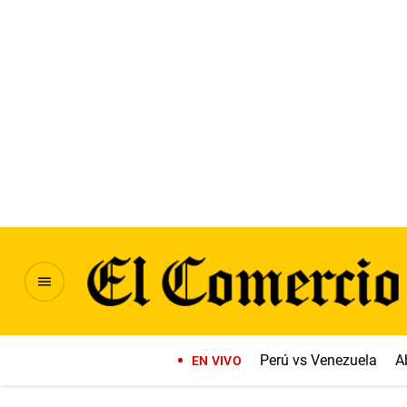
Perú vs Venezuela
A
EN VIVO