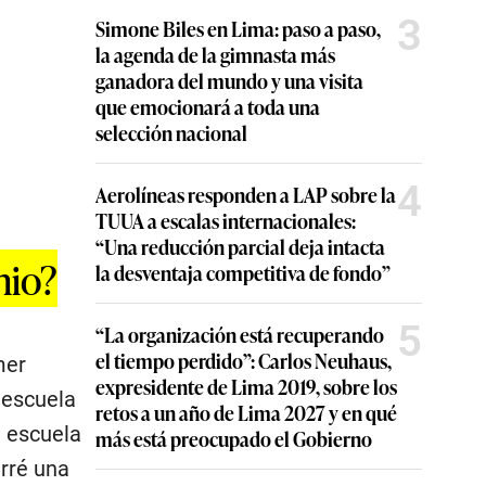
3
Simone Biles en Lima: paso a paso,
la agenda de la gimnasta más
ganadora del mundo y una visita
que emocionará a toda una
selección nacional
4
Aerolíneas responden a LAP sobre la
TUUA a escalas internacionales:
“Una reducción parcial deja intacta
hio?
la desventaja competitiva de fondo”
5
“La organización está recuperando
el tiempo perdido”: Carlos Neuhaus,
mer
expresidente de Lima 2019, sobre los
 escuela
retos a un año de Lima 2027 y en qué
a escuela
más está preocupado el Gobierno
arré una