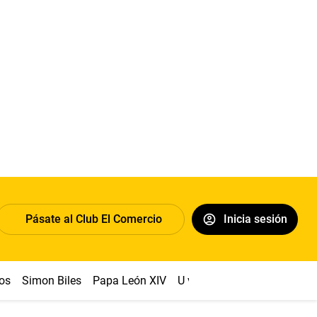
Pásate al Club El Comercio
Inicia sesión
os
Simon Biles
Papa León XIV
U vs Cristal
Dólar
Congr