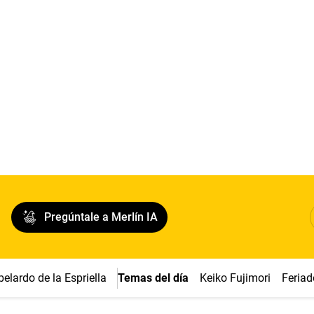
Pregúntale a Merlín IA
belardo de la Espriella
Temas del día
Keiko Fujimori
Feriad