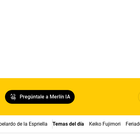
Pregúntale a Merlín IA
belardo de la Espriella
Temas del día
Keiko Fujimori
Feriad