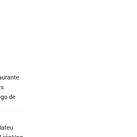
taurante
es
ego de
Mateu