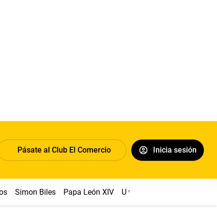
Pásate al Club El Comercio
Inicia sesión
os
Simon Biles
Papa León XIV
U vs Cristal
Dólar
Congr