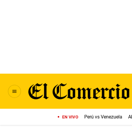
Perú vs Venezuela
A
EN VIVO