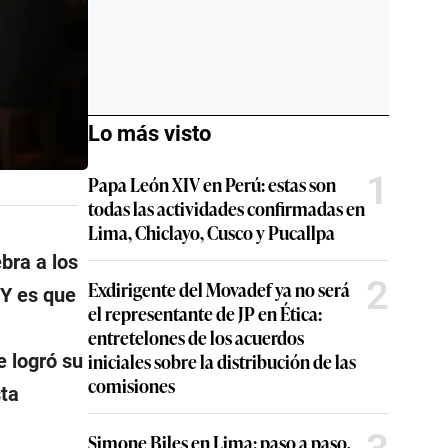
Lo más visto
1
Papa León XIV en Perú: estas son
todas las actividades confirmadas en
Lima, Chiclayo, Cusco y Pucallpa
ebra a los
2
Exdirigente del Movadef ya no será
 Y es que
el representante de JP en Ética:
entretelones de los acuerdos
iniciales sobre la distribución de las
e logró su
comisiones
sta
Simone Biles en Lima: paso a paso,