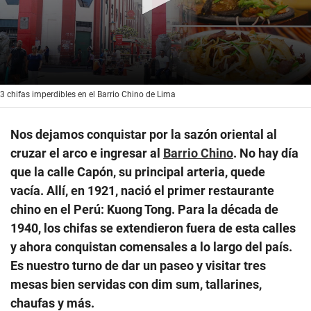
0
3 chifas imperdibles en el Barrio Chino de Lima
seconds
of
6
Nos dejamos conquistar por la sazón oriental al
minutes,
45
cruzar el arco e ingresar al
Barrio Chino
. No hay día
seconds
que la calle Capón, su principal arteria, quede
vacía. Allí, en 1921, nació el primer restaurante
chino en el Perú: Kuong Tong. Para la década de
1940, los chifas se extendieron fuera de esta calles
y ahora conquistan comensales a lo largo del país.
Es nuestro turno de dar un paseo y visitar tres
mesas bien servidas con dim sum, tallarines,
chaufas y más.