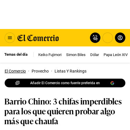
Temas del día
Keiko Fujimori
Simon Biles
Dólar
Papa León XIV
El Comercio
·
Provecho
·
Listas Y Rankings
Añadir El Comercio como fuente preferida en
Barrio Chino: 3 chifas imperdibles
para los que quieren probar algo
más que chaufa