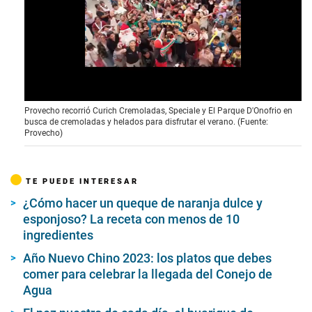
0
Provecho recorrió Curich Cremoladas, Speciale y El Parque D'Onofrio en
o
busca de cremoladas y helados para disfrutar el verano. (Fuente:
f
Provecho)
2
6
s
e
TE PUEDE INTERESAR
c
o
¿Cómo hacer un queque de naranja dulce y
n
d
esponjoso? La receta con menos de 10
s
ingredientes
Año Nuevo Chino 2023: los platos que debes
comer para celebrar la llegada del Conejo de
Agua