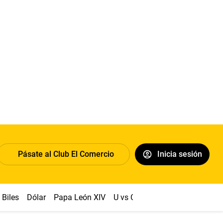
Pásate al Club El Comercio
Inicia sesión
Biles
Dólar
Papa León XIV
U vs Cristal
Congreso
Mach