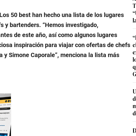
T
“
Los 50 best han hecho una lista de los lugares
l
s y bartenders. “
Hemos investigado,
antes de este año, así como algunos lugares
“
e
iosa inspiración para viajar con ofertas de chefs
e
ia y Simone Caporale
”, menciona la lista más
l
q
G
U
d
m
d
D