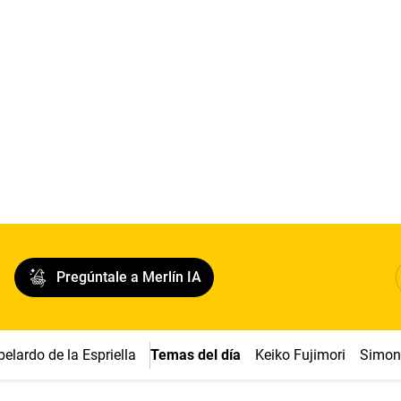
Pregúntale a Merlín IA
belardo de la Espriella
Temas del día
Keiko Fujimori
Simon 