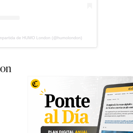
ompartida de HUMO London (@humolondon)
don