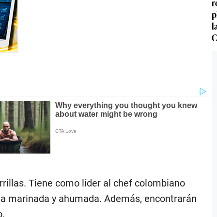
r
p
l
C
rillas. Tiene como líder al chef colombiano
ucha marinada y ahumada. Además, encontrarán
o.