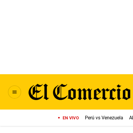
Perú vs Venezuela
A
EN VIVO