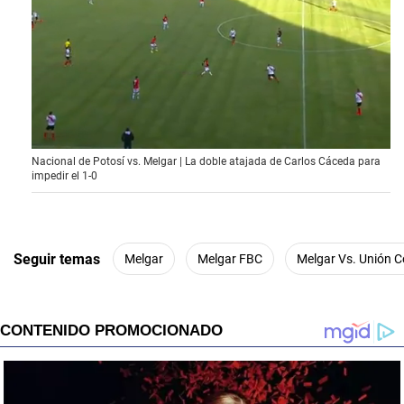
0
Nacional de Potosí vs. Melgar | La doble atajada de Carlos Cáceda para
s
impedir el 1-0
e
c
o
n
d
s
Seguir temas
Melgar
Melgar FBC
Melgar Vs. Unión 
o
f
2
m
i
n
u
t
e
s