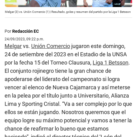
Melgar (3) vs. Unión Comercio (1) | Resultado, goles y resumen del partido por la Liga 1 Betsson
Por
Redacción EC
24/09/2023, 09:22 p.m.
Melgar
vs.
Unión Comercio
jugaron este domingo,
24 de setiembre del 2023 en el Estadio de la UNSA
por la fecha 15 del Torneo Clausura,
Liga 1 Betsson
.
El conjunto rojinegro tiene la gran chance de
apoderarse del liderato del campeonato si logra
vencer al elenco de Nueva Cajamarca y así meterse
en la pelea por el título junto a Universitario, Alianza
Lima y Sporting Cristal. “Va a ser complejo por lo que
ellos se están jugando. Nosotros queremos que el
equipo logre su máximo potencial y vamos a tener la
chance de reafirmar lo bueno que estamos
haciendo”, indicó el director técnico del ‘León del