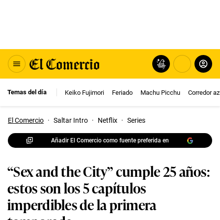
Temas del día
Keiko Fujimori
Feriado
Machu Picchu
Corredor az
El Comercio
·
Saltar Intro
·
Netflix
·
Series
Añadir El Comercio como fuente preferida en
“Sex and the City” cumple 25 años:
estos son los 5 capítulos
imperdibles de la primera