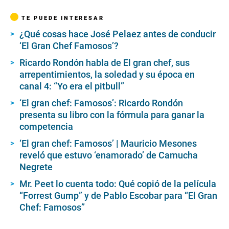
n
d
TE PUEDE INTERESAR
s
o
¿Qué cosas hace José Pelaez antes de conducir
f
‘El Gran Chef Famosos’?
4
m
i
Ricardo Rondón habla de El gran chef, sus
n
arrepentimientos, la soledad y su época en
u
canal 4: “Yo era el pitbull”
t
e
‘El gran chef: Famosos’: Ricardo Rondón
s
,
presenta su libro con la fórmula para ganar la
1
competencia
4
s
‘El gran chef: Famosos’ | Mauricio Mesones
e
c
reveló que estuvo ‘enamorado’ de Camucha
o
Negrete
n
d
Mr. Peet lo cuenta todo: Qué copió de la película
s
“Forrest Gump” y de Pablo Escobar para “El Gran
Chef: Famosos”