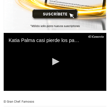
Katia Palma casi pierde los papeles con José Peláez
0
s
e
El Gran Chef: Famosos
c
o