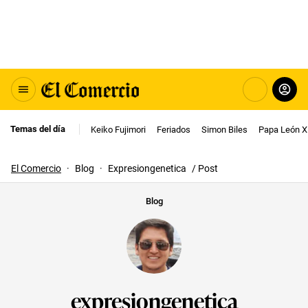
Temas del día
Keiko Fujimori
Feriados
Simon Biles
Papa León X
El Comercio
·
Blog
·
Expresiongenetica
/ Post
Blog
expresiongenetica