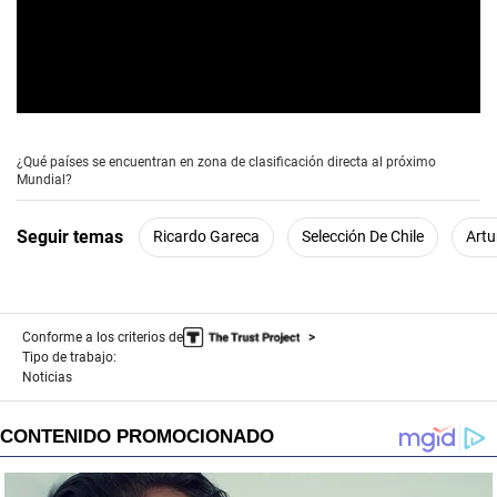
0
s
e
¿Qué países se encuentran en zona de clasificación directa al próximo
c
Mundial?
o
n
d
Seguir temas
Ricardo Gareca
Selección De Chile
Artu
s
o
f
1
m
i
Conforme a los criterios de
n
Tipo de trabajo:
u
Noticias
t
e
,
1
1
s
e