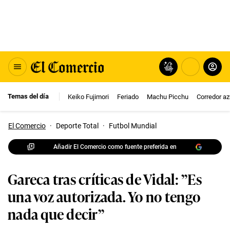
Temas del día
Keiko Fujimori
Feriado
Machu Picchu
Corredor az
El Comercio
·
Deporte Total
·
Futbol Mundial
Añadir El Comercio como fuente preferida en
Gareca tras críticas de Vidal: ”Es
una voz autorizada. Yo no tengo
nada que decir”