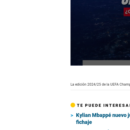
0
seconds
of
2
La edición 2024/25 de la UEFA Champ
minutes,
19
seconds
Volume
90%
TE PUEDE INTERESA
Kylian Mbappé nuevo ju
fichaje