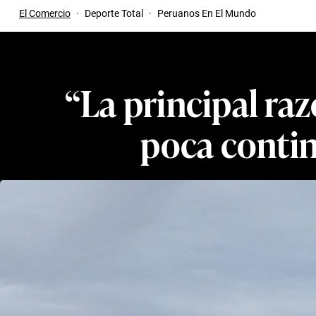
El Comercio
·
Deporte Total
·
Peruanos En El Mundo
“La principal raz
poca contin