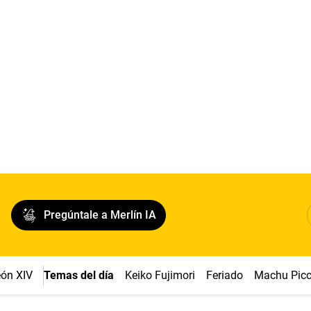
Pregúntale a Merlín IA
ón XIV
Temas del día
Keiko Fujimori
Feriado
Machu Pic