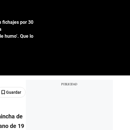
n fichajes por 30
a
de humo’. Que lo
Guardar
hincha de
uano de 19