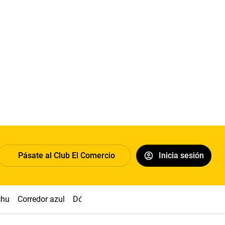
Pásate al Club El Comercio
Inicia sesión
chu
Corredor azul
Dólar
Congreso
Nasca
Acuña
Toled