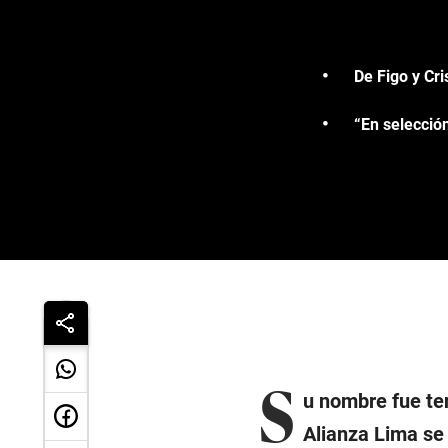
De Figo y Cri
“En selección
S
u nombre fue te
Alianza Lima se 