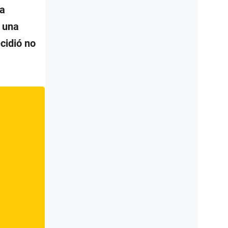
ía
a una
cidió no