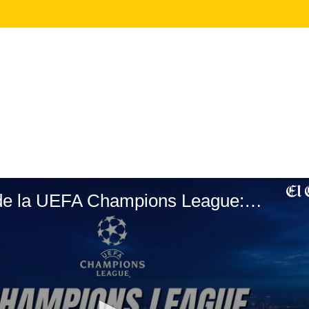
Nuevo formato de la UEFA Champions League: ¿Cuáles son los cambios que se darán en la próxima temporada?