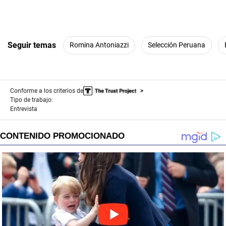
n
u
t
e
,
Seguir temas
Romina Antoniazzi
Selección Peruana
1
2
s
e
c
o
Conforme a los criterios de
n
Tipo de trabajo:
d
Entrevista
s