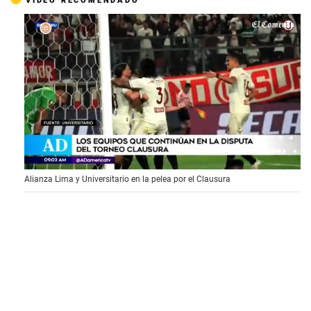
0
Alianza Lima y Universitario en la pelea por el Clausura
s
e
c
o
n
d
s
o
f
1
m
i