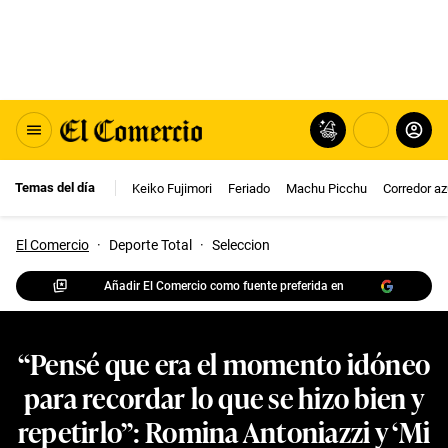
Temas del día
Keiko Fujimori
Feriado
Machu Picchu
Corredor az
El Comercio
·
Deporte Total
·
Seleccion
Añadir El Comercio como fuente preferida en
“Pensé que era el momento idóneo
para recordar lo que se hizo bien y
repetirlo”: Romina Antoniazzi y ‘Mi