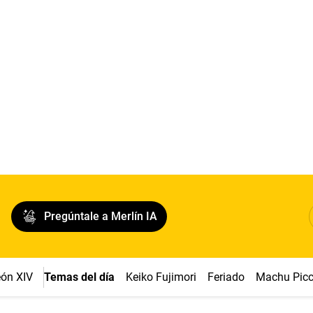
Pregúntale a Merlín IA
ón XIV
Temas del día
Keiko Fujimori
Feriado
Machu Pic