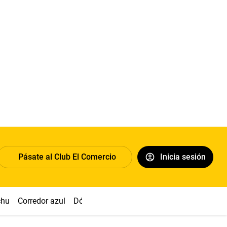
Pásate al Club El Comercio
Inicia sesión
chu
Corredor azul
Dólar
Congreso
Nasca
Acuña
Toled