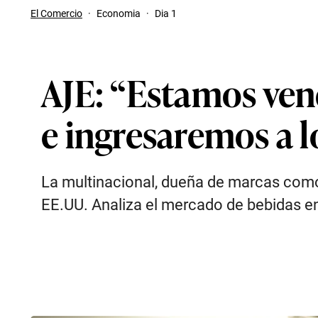
El Comercio
·
Economia
·
Dia 1
AJE: “Estamos ve
e ingresaremos a 
La multinacional, dueña de marcas como B
EE.UU. Analiza el mercado de bebidas en e