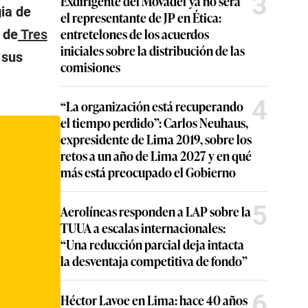
3
Exdirigente del Movadef ya no será
ia de
el representante de JP en Ética:
entretelones de los acuerdos
 de
Tres
iniciales sobre la distribución de las
 sus
comisiones
4
“La organización está recuperando
el tiempo perdido”: Carlos Neuhaus,
expresidente de Lima 2019, sobre los
retos a un año de Lima 2027 y en qué
más está preocupado el Gobierno
5
Aerolíneas responden a LAP sobre la
TUUA a escalas internacionales:
“Una reducción parcial deja intacta
la desventaja competitiva de fondo”
6
Héctor Lavoe en Lima: hace 40 años