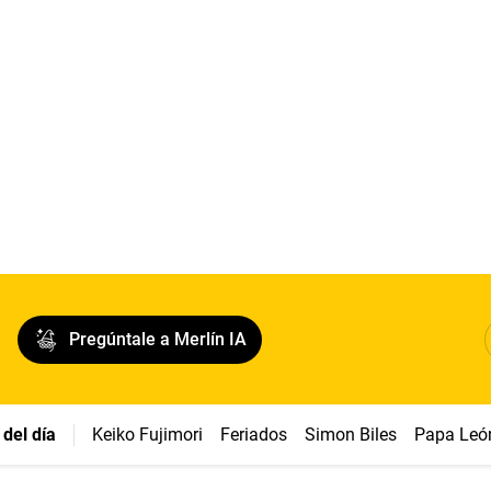
Pregúntale a Merlín IA
del día
Keiko Fujimori
Feriados
Simon Biles
Papa Leó