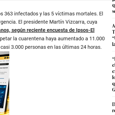
q
s
 363 infectados y las 5 víctimas mortales. El
rgencia. El presidente Martín Vizcarra, cuya
A
anos, según reciente encuesta de Ipsos-El
T
“
espetar la cuarentena haya aumentado a 11.000
l
casi 3.000 personas en las últimas 24 horas.
“
e
e
l
q
G
D
r