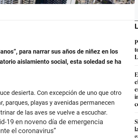
L
P
t
janos”, para narrar sus años de niñez en los
L
gatorio aislamiento social, esta soledad se ha
E
e
e
 luce desierta. Con excepción de uno que otro
i
lar, parques, playas y avenidas permanecen
c
 trinar de las aves se vuelve a escuchar.
S
id-19 en noveno día de emergencia
l
ante el coronavirus”
g