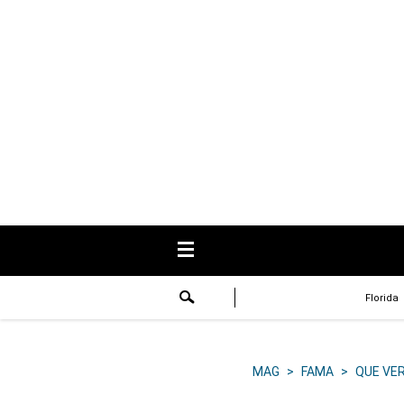
USA
Respuestas
Fama
Historias
Data
Videos
Recetas
Florida
Virales
Lo último
MAG
>
FAMA
>
QUE VE
Volver a El Comercio