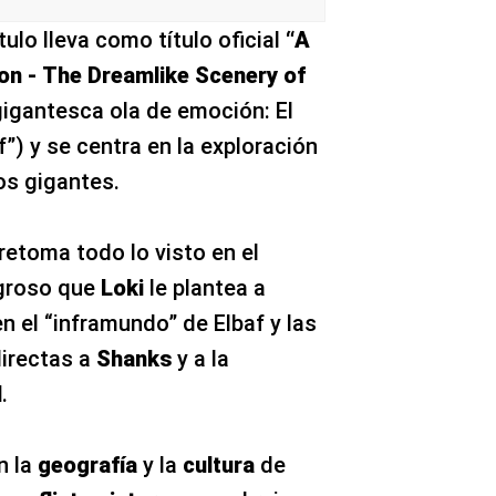
ulo lleva como título oficial
“A
n - The Dreamlike Scenery of
gigantesca ola de emoción: El
”) y se centra en la exploración
los gigantes.
 retoma todo lo visto en el
igroso que
Loki
le plantea a
en el “inframundo” de Elbaf y las
directas a
Shanks
y a la
l
.
n la
geografía
y la
cultura
de