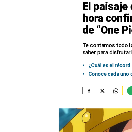
El paisaje
elcomercio.pe
hora confi
Términos
de “One P
Y
Condiciones
De
Uso
Te contamos todo lo 
saber para disfrutar
Oficinas
Concesionarias
¿Cuál es el récord
Principios
Rectores
Conoce cada uno de
Buenas
Prácticas
Políticas
De
Privacidad
Política
Integrada
De
Gestión