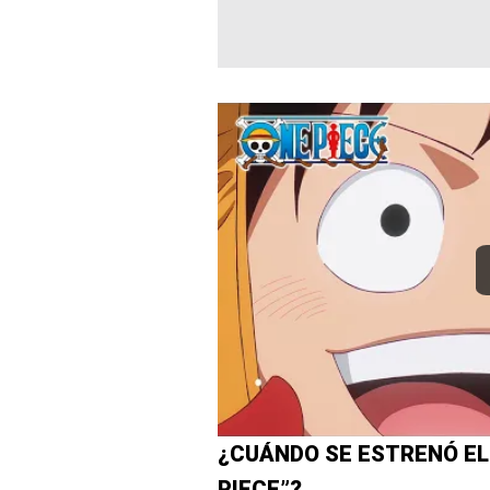
¿CUÁNDO SE ESTRENÓ EL 
PIECE”?