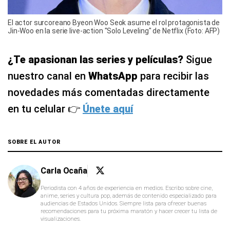
El actor surcoreano Byeon Woo Seok asume el rol protagonista de
Jin-Woo en la serie live-action "Solo Leveling" de Netflix (Foto: AFP)
¿Te apasionan las series y películas?
Sigue
nuestro canal en
WhatsApp
para recibir las
novedades más comentadas directamente
en tu celular 👉
Únete aquí
SOBRE EL AUTOR
Carla Ocaña
Periodista con 4 años de experiencia en medios. Escribo sobre cine,
anime, series y cultura pop, además de contenido especializado para
audiencias de Estados Unidos. Siempre lista para ofrecer buenas
recomendaciones para tu próxima maratón y hacer crecer tu lista de
visualizaciones.