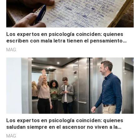
Los expertos en psicología coinciden: quienes
escriben con mala letra tienen el pensamiento
acelerado y no lo hacen por desinterés
MAG.
Los expertos en psicología coinciden: quienes
saludan siempre en el ascensor no viven a la
defensiva y tienen apertura social
MAG.