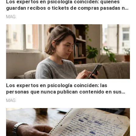
Los expertos en psicología coinciden: quienes
guardan recibos o tickets de compras pasadas no
son acumuladores, sino que tienen necesidad de
MAG.
control
Los expertos en psicología coinciden: las
personas que nunca publican contenido en sus
redes sociales no pretenden buscar validación
MAG.
externa