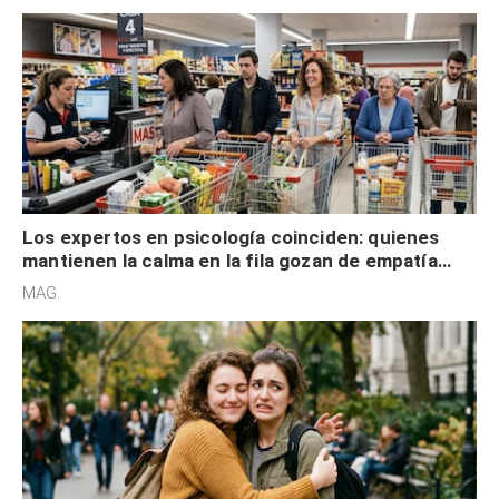
Los expertos en psicología coinciden: quienes
mantienen la calma en la fila gozan de empatía
cognitiva, gratitud y no solo tienen autocontrol
MAG.