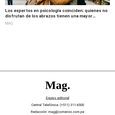
Los expertos en psicología coinciden: quienes no
disfrutan de los abrazos tienen una mayor
sensibilidad a los estímulos físicos y no es por
MAG.
desinterés
Equipo editorial
Central Telefónica: (+511) 311-6500
Redacción: mag@comercio.com.pe