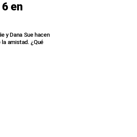
 6 en
die y Dana Sue hacen
e la amistad. ¿Qué