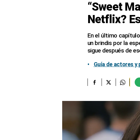
“Sweet Ma
elcomercio.pe
Netflix? E
Términos
Y
Condiciones
En el último capítul
De
un brindis por la es
Uso
sigue después de es
Oficinas
Concesionarias
Guía de actores y
Principios
Rectores
Buenas
Prácticas
Políticas
De
Privacidad
Política
Integrada
De
Gestión