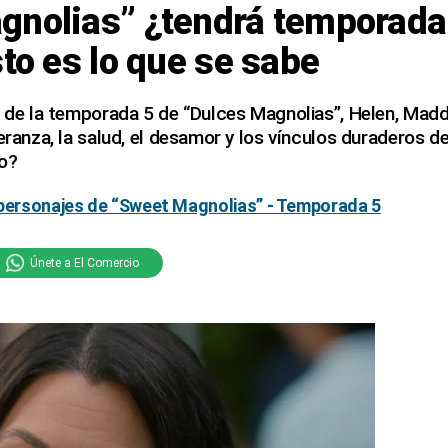
gnolias” ¿tendrá temporada
sto es lo que se sabe
o de la temporada 5 de “Dulces Magnolias”, Helen, Mad
peranza, la salud, el desamor y los vínculos duraderos d
o?
 personajes de “Sweet Magnolias” - Temporada 5
Únete a El Comercio