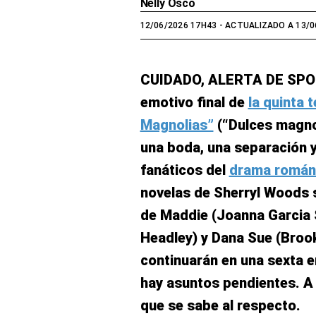
Nelly Osco
12/06/2026 17H43
- ACTUALIZADO A 13/0
CUIDADO, ALERTA DE SPO
emotivo final de
la quinta
Magnolias”
(“Dulces magnol
una boda, una separación y
fanáticos del
drama románt
novelas de Sherryl Woods s
de Maddie (Joanna Garcia 
Headley) y Dana Sue (Brooke
continuarán en una sexta 
hay asuntos pendientes. A 
que se sabe al respecto.