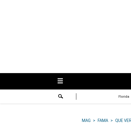
USA
Respuestas
Fama
Historias
Data
Videos
Recetas
Florida
Virales
Lo último
MAG
>
FAMA
>
QUE VE
Volver a El Comercio