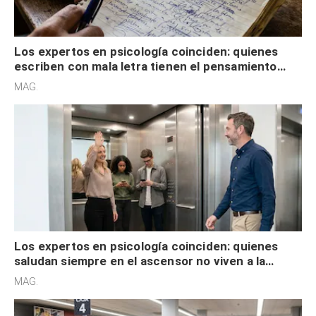
Los expertos en psicología coinciden: quienes
escriben con mala letra tienen el pensamiento
acelerado y no lo hacen por desinterés
MAG.
Los expertos en psicología coinciden: quienes
saludan siempre en el ascensor no viven a la
defensiva y tienen apertura social
MAG.