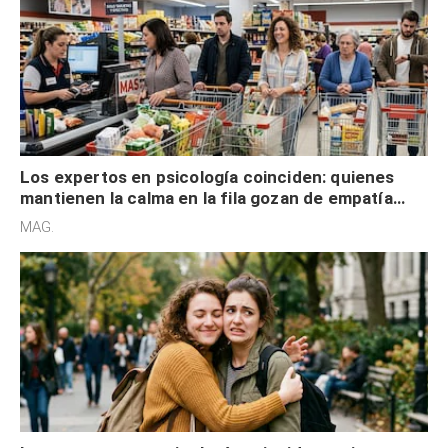
Los expertos en psicología coinciden: quienes
mantienen la calma en la fila gozan de empatía
cognitiva, gratitud y no solo tienen autocontrol
MAG.