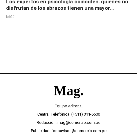
Los expertos en psicología coinciden: quienes no
disfrutan de los abrazos tienen una mayor
sensibilidad a los estímulos físicos y no es por
MAG.
desinterés
Equipo editorial
Central Telefónica: (+511) 311-6500
Redacción: mag@comercio.com.pe
Publicidad: fonoavisos@comercio.com.pe