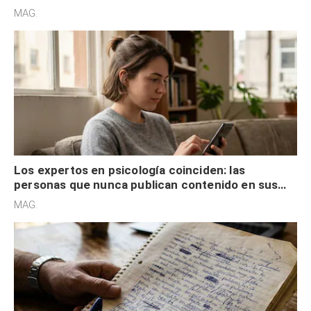
son acumuladores, sino que tienen necesidad de
MAG.
control
Los expertos en psicología coinciden: las
personas que nunca publican contenido en sus
redes sociales no pretenden buscar validación
MAG.
externa