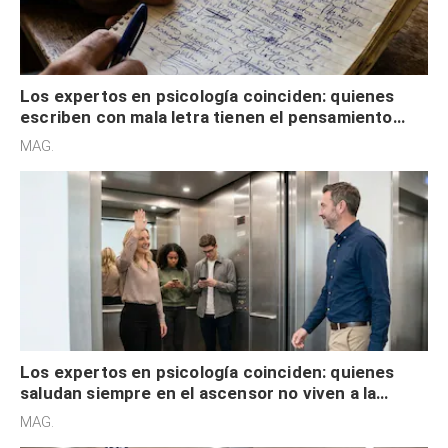
Los expertos en psicología coinciden: quienes
escriben con mala letra tienen el pensamiento
acelerado y no lo hacen por desinterés
MAG.
Los expertos en psicología coinciden: quienes
saludan siempre en el ascensor no viven a la
defensiva y tienen apertura social
MAG.