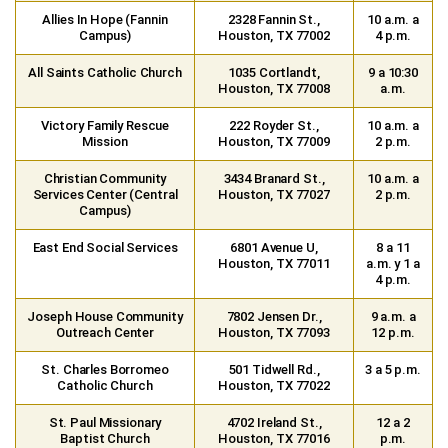
Allies In Hope (Fannin
2328 Fannin St.,
10 a.m. a
Campus)
Houston, TX 77002
4 p.m.
All Saints Catholic Church
1035 Cortlandt,
9 a 10:30
Houston, TX 77008
a.m.
Victory Family Rescue
222 Royder St.,
10 a.m. a
Mission
Houston, TX 77009
2 p.m.
Christian Community
3434 Branard St.,
10 a.m. a
Services Center (Central
Houston, TX 77027
2 p.m.
Campus)
East End Social Services
6801 Avenue U,
8 a 11
Houston, TX 77011
a.m. y 1 a
4 p.m.
Joseph House Community
7802 Jensen Dr.,
9 a.m. a
Outreach Center
Houston, TX 77093
12 p.m.
St. Charles Borromeo
501 Tidwell Rd.,
3 a 5 p.m.
Catholic Church
Houston, TX 77022
St. Paul Missionary
4702 Ireland St.,
12 a 2
Baptist Church
Houston, TX 77016
p.m.