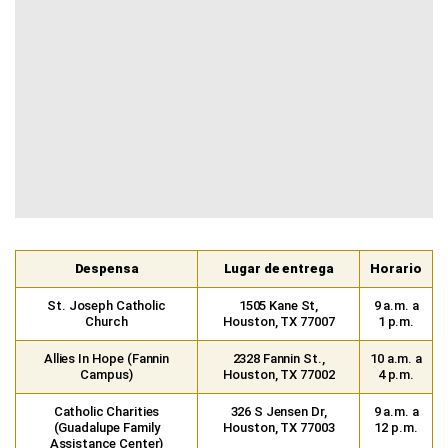
Despensa
Lugar de entrega
Horario
St. Joseph Catholic
1505 Kane St,
9 a.m. a
Church
Houston, TX 77007
1 p.m.
Allies In Hope (Fannin
2328 Fannin St.,
10 a.m. a
Campus)
Houston, TX 77002
4 p.m.
Catholic Charities
326 S Jensen Dr,
9 a.m. a
(Guadalupe Family
Houston, TX 77003
12 p.m.
Assistance Center)