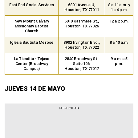
East End Social Services
6801 Avenue U,
8 a 11 a.m. y
Houston, TX 77011
1 a 4 p.m.
New Mount Calvary
6010 Kashmere St.,
12 a 2 p.m.
Missionary Baptist
Houston, TX 77026
Church
Iglesia Bautista Melrose
8902 Irvington Blvd.,
8 a 10 a.m.
Houston, TX 77022
La Tiendita - Tejano
2840 Broadway St.
9 a.m. a 5
Center (Broadway
Suite 106,
p.m.
Campus)
Houston, TX 77017
JUEVES 14 DE MAYO