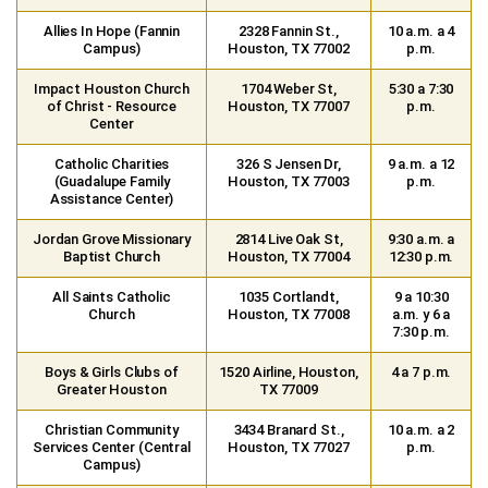
Allies In Hope (Fannin
2328 Fannin St.,
10 a.m. a 4
Campus)
Houston, TX 77002
p.m.
Impact Houston Church
1704 Weber St,
5:30 a 7:30
of Christ - Resource
Houston, TX 77007
p.m.
Center
Catholic Charities
326 S Jensen Dr,
9 a.m. a 12
(Guadalupe Family
Houston, TX 77003
p.m.
Assistance Center)
Jordan Grove Missionary
2814 Live Oak St,
9:30 a.m. a
Baptist Church
Houston, TX 77004
12:30 p.m.
All Saints Catholic
1035 Cortlandt,
9 a 10:30
Church
Houston, TX 77008
a.m. y 6 a
7:30 p.m.
Boys & Girls Clubs of
1520 Airline, Houston,
4 a 7 p.m.
Greater Houston
TX 77009
Christian Community
3434 Branard St.,
10 a.m. a 2
Services Center (Central
Houston, TX 77027
p.m.
Campus)