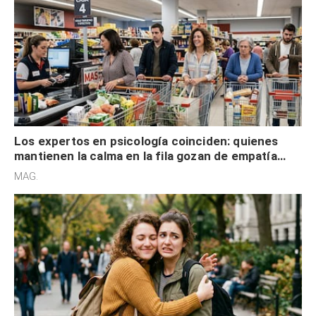
Los expertos en psicología coinciden: quienes
mantienen la calma en la fila gozan de empatía
cognitiva, gratitud y no solo tienen autocontrol
MAG.