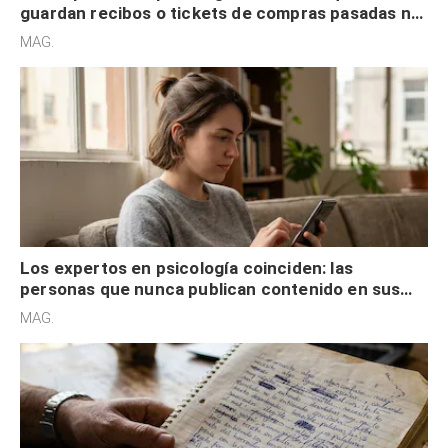
guardan recibos o tickets de compras pasadas no
son acumuladores, sino que tienen necesidad de
MAG.
control
Los expertos en psicología coinciden: las
personas que nunca publican contenido en sus
redes sociales no pretenden buscar validación
MAG.
externa