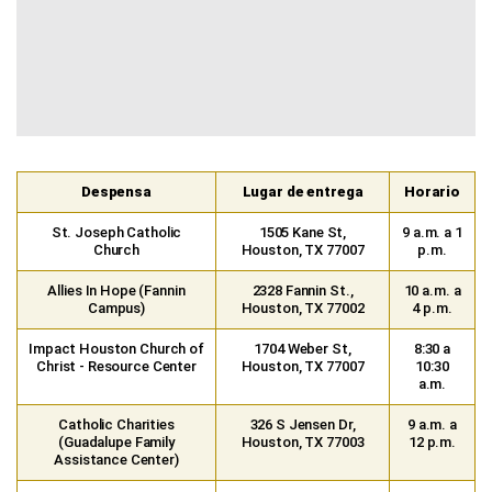
Despensa
Lugar de entrega
Horario
St. Joseph Catholic
1505 Kane St,
9 a.m. a 1
Church
Houston, TX 77007
p.m.
Allies In Hope (Fannin
2328 Fannin St.,
10 a.m. a
Campus)
Houston, TX 77002
4 p.m.
Impact Houston Church of
1704 Weber St,
8:30 a
Christ - Resource Center
Houston, TX 77007
10:30
a.m.
Catholic Charities
326 S Jensen Dr,
9 a.m. a
(Guadalupe Family
Houston, TX 77003
12 p.m.
Assistance Center)