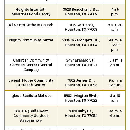
Heights Interfaith
3523 Beauchamp St.,
4 a 6
Ministries Food Pantry
Houston, TX 77009
p.m.
All Saints Catholic Church
1035 Cortlandt,
9 a 10:30
Houston, TX 77008
a.m.
Pilgrim Community Center
3118 1/2 Blodgett St.,
9 a.m. a
Houston, TX 77004
12:30
p.m.
Christian Community
3434 Branard St.,
10 a.m. a
Services Center (Central
Houston, TX 77027
2 p.m.
Campus)
Joseph House Community
7802 Jensen Dr.,
9 a.m. a
Outreach Center
Houston, TX 77093
12 p.m.
Iglesia Bautista Melrose
8902 Irvington Blvd.,
8 a 10
Houston, TX 77022
a.m.
GSSCA (Gulf Coast
9320 Kirby Dr.,
9 a.m. a
Community Services
Houston, TX 77054
4 p.m.
Association)