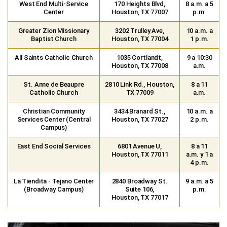
West End Multi-Service
170 Heights Blvd,
8 a.m. a 5
Center
Houston, TX 77007
p.m.
Greater Zion Missionary
3202 Trulley Ave,
10 a.m. a
Baptist Church
Houston, TX 77004
1 p.m.
All Saints Catholic Church
1035 Cortlandt,
9 a 10:30
Houston, TX 77008
a.m.
St. Anne de Beaupre
2810 Link Rd., Houston,
8 a 11
Catholic Church
TX 77009
a.m.
Christian Community
3434 Branard St.,
10 a.m. a
Services Center (Central
Houston, TX 77027
2 p.m.
Campus)
East End Social Services
6801 Avenue U,
8 a 11
Houston, TX 77011
a.m. y 1 a
4 p.m.
La Tiendita - Tejano Center
2840 Broadway St.
9 a.m. a 5
(Broadway Campus)
Suite 106,
p.m.
Houston, TX 77017