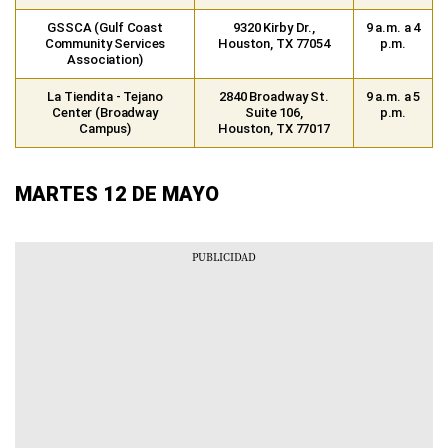
GSSCA (Gulf Coast
9320 Kirby Dr.,
9 a.m. a 4
Community Services
Houston, TX 77054
p.m.
Association)
La Tiendita - Tejano
2840 Broadway St.
9 a.m. a 5
Center (Broadway
Suite 106,
p.m.
Campus)
Houston, TX 77017
MARTES 12 DE MAYO