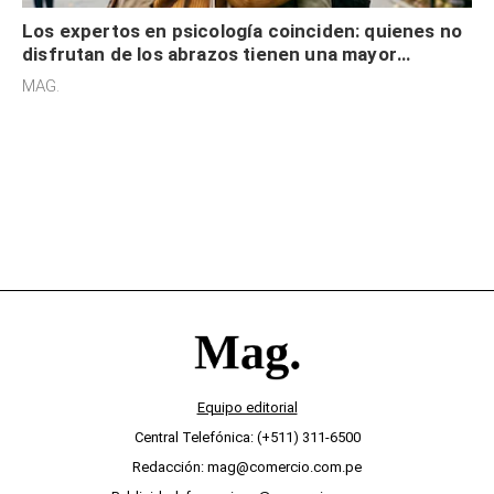
Los expertos en psicología coinciden: quienes no
disfrutan de los abrazos tienen una mayor
sensibilidad a los estímulos físicos y no es por
MAG.
desinterés
Equipo editorial
Central Telefónica: (+511) 311-6500
Redacción: mag@comercio.com.pe