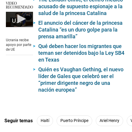
VIDEO
acusado de supuesto espionaje a la
RECOMENDADO
salud de la princesa Catalina
Ucrania recibe apoyo por parte de UE
El anuncio del cáncer de la princesa
0
Catalina “es un duro golpe para la
seconds
prensa amarilla”
of
Ucrania recibe
1
apoyo por parte
Qué deben hacer los migrantes que
minute,
de UE
teman ser detenidos bajo la Ley SB4
19
seconds
en Texas
Quién es Vaughan Gething, el nuevo
líder de Gales que celebró ser el
“primer dirigente negro de una
nación europea”
Seguir temas
Haití
Puerto Príncipe
Ariel Henry