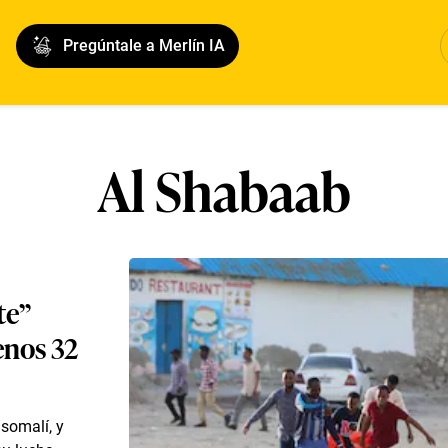
Pregúntale a Merlín IA
Al Shabaab
te”
enos 32
 somalí, y