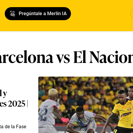
Pregúntale a Merlín IA
rcelona vs El Nacio
 y
es 2025 |
ta de la Fase