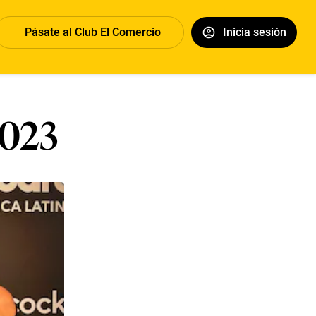
Pásate al Club El Comercio
Inicia sesión
2023