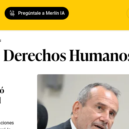
Pregúntale a Merlín IA
u
e Derechos Humanos
ló
l
aciones