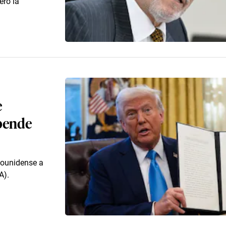
eró la
e
pende
dounidense a
A).