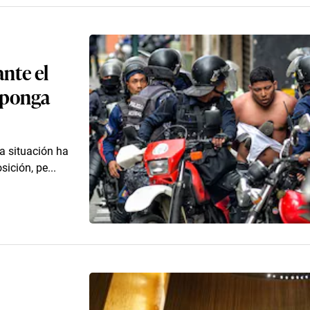
nte el
 ponga
la situación ha
ición, pe...