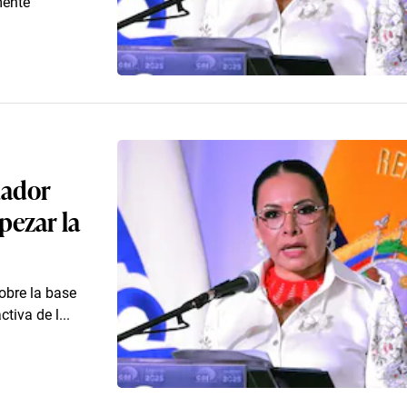
mente
uador
pezar la
obre la base
tiva de l...