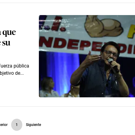
a que
 su
fuerza pública
jetivo de...
erior
1
Siguiente