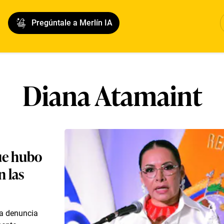
Pregúntale a Merlín IA
Diana Atamaint
ue hubo
n las
la denuncia