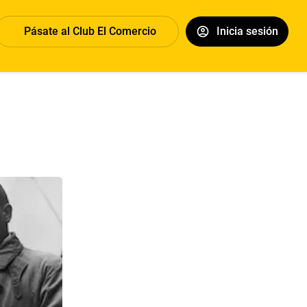
Pásate al Club El Comercio
Inicia sesión