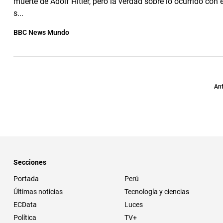
muerte de Adolf Hitler, pero la verdad sobre lo ocurrido con
s...
BBC News Mundo
Ant
Secciones
Portada
Perú
Últimas noticias
Tecnología y ciencias
ECData
Luces
Política
TV+