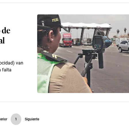
 de
al
locidad) van
 falta
erior
1
Siguiente