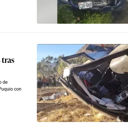
 tras
o de
 Puquio con