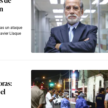
on
ras un ataque
Javier Llaque
oras:
el