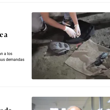
e a
n a los
 sus demandas
s de