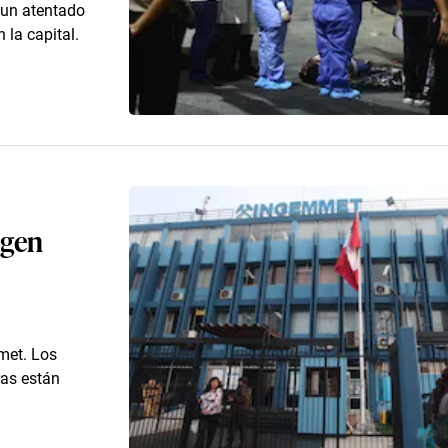
 un atentado
 la capital.
igen
met. Los
ras están