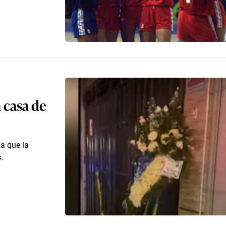
 casa de
a que la
.