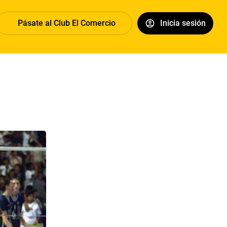
Pásate al Club El Comercio
Inicia sesión