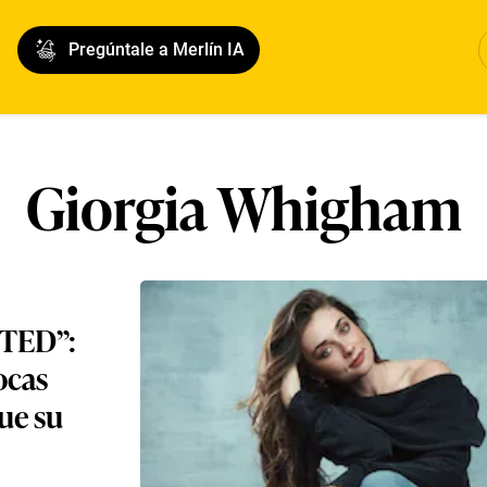
Pregúntale a Merlín IA
Giorgia Whigham
“TED”:
ocas
ue su