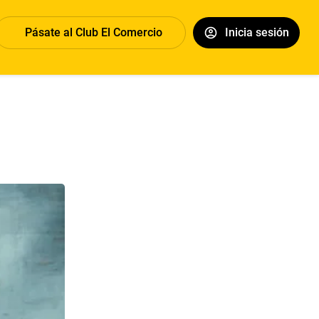
Pásate al Club El Comercio
Inicia sesión