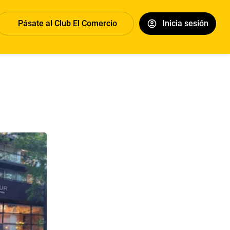
Pásate al Club El Comercio
Inicia sesión