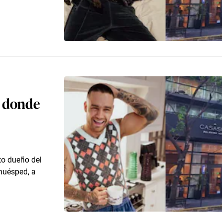
l donde
to dueño del
huésped, a